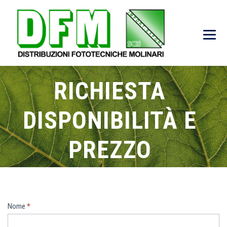
RICHIESTA
DISPONIBILITÀ E
PREZZO
→
Richiesta disponibilità e prezzo
Richiesta
Nome
*
disponiblità