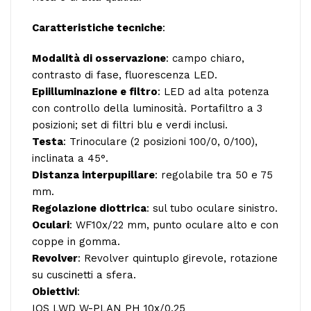
Caratteristiche tecniche
:
Modalità di osservazione
: campo chiaro,
contrasto di fase, fluorescenza LED.
Epiilluminazione e filtro
: LED ad alta potenza
con controllo della luminosità. Portafiltro a 3
posizioni; set di filtri blu e verdi inclusi.
Testa
: Trinoculare (2 posizioni 100/0, 0/100),
inclinata a 45°.
Distanza interpupillare
: regolabile tra 50 e 75
mm.
Regolazione diottrica
: sul tubo oculare sinistro.
Oculari
: WF10x/22 mm, punto oculare alto e con
coppe in gomma.
Revolver
: Revolver quintuplo girevole, rotazione
su cuscinetti a sfera.
Obiettivi
:
IOS LWD W-PLAN PH 10x/0,25