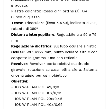
graduata.
Piastre colorate: Rosso di 1° ordine (λ); λ/4;
Cuneo di quarzo
Testa
: Trinoculare (fissa 50/50), inclinata di 30°,
rotante di 360°
Distanza interpupillare
: Regolabile tra 50 e 75
mm
Regolazione diottrica
: Sul tubo oculare sinistro
Oculari
: WF10x/22 mm, punto oculare alto e con
coppette in gomma. Uno con reticolo
Revolver
: Revolver portaobiettivi quadruplo
girevole, rotazione su cuscinetti a sfera. Sistema
di centraggio per ogni obiettivo
Obiettivi
:
– IOS W-PLAN POL 4x/0,10
– IOS W-PLAN POL 10x/0,25
– IOS W-PLAN POL 20x/0,45
– IOS W-PLAN POL 40x/0,65