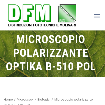
MICROSCOPIO
POLARIZZANTE
OPTIKA B-510 POL
→
→
→
→
Products
Microscopi
Biologici
Microscopio polarizzante Optika B-510 POL
Home
/
Microscopi
/
Biologici
/ Microscopio polarizzante