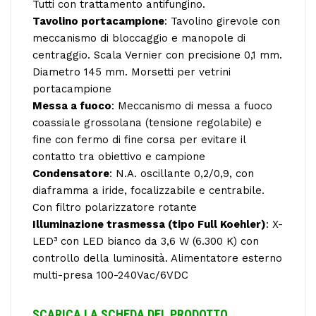
Tutti con trattamento antifungino.
Tavolino portacampione
: Tavolino girevole con
meccanismo di bloccaggio e manopole di
centraggio. Scala Vernier con precisione 0,1 mm.
Diametro 145 mm. Morsetti per vetrini
portacampione
Messa a fuoco
: Meccanismo di messa a fuoco
coassiale grossolana (tensione regolabile) e
fine con fermo di fine corsa per evitare il
contatto tra obiettivo e campione
Condensatore
: N.A. oscillante 0,2/0,9, con
diaframma a iride, focalizzabile e centrabile.
Con filtro polarizzatore rotante
Illuminazione trasmessa (tipo Full Koehler)
: X-
LED³ con LED bianco da 3,6 W (6.300 K) con
controllo della luminosità. Alimentatore esterno
multi-presa 100-240Vac/6VDC
SCARICA LA SCHEDA DEL PRODOTTO