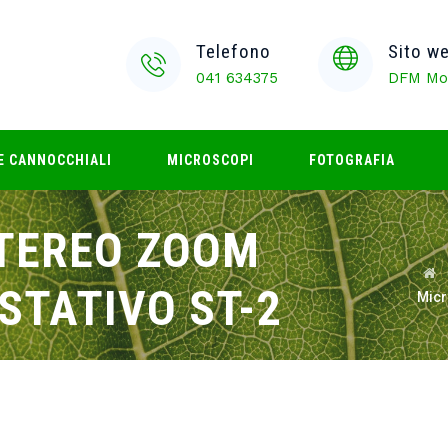
Telefono
Sito w
041 634375
DFM Mol
E CANNOCCHIALI
MICROSCOPI
FOTOGRAFIA
TEREO ZOOM
 STATIVO ST-2
Micr