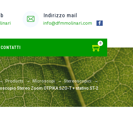
eb
Indirizzo mail
inari
info@dfmmolinari.com
0
CONTATTI
→
→
→
→
Products
Microscopi
Stereoscopici
oscopio Stereo Zoom OTPIKA SZO-T + stativo ST-2