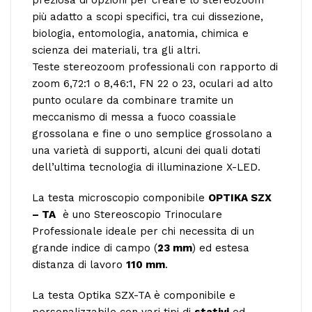
più adatto a scopi specifici, tra cui dissezione,
biologia, entomologia, anatomia, chimica e
scienza dei materiali, tra gli altri.
Teste stereozoom professionali con rapporto di
zoom 6,72:1 o 8,46:1, FN 22 o 23, oculari ad alto
punto oculare da combinare tramite un
meccanismo di messa a fuoco coassiale
grossolana e fine o uno semplice grossolano a
una varietà di supporti, alcuni dei quali dotati
dell’ultima tecnologia di illuminazione X-LED.
La testa microscopio componibile
OPTIKA SZX
– TA
è uno Stereoscopio Trinoculare
Professionale ideale per chi necessita di un
grande indice di campo (
23 mm
) ed estesa
distanza di lavoro
110 mm
.
La testa Optika SZX-TA è componibile e
personalizzabile con vari tipi di
stativi
ed