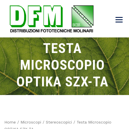
TESTA
MICROSCOPIO
OPTIKA SZX-TA
→
→
→
→
Products
Microscopi
Stereoscopici
Testa Microscopio OPTIKA SZX-TA
Home
/
Microscopi
/
Stereoscopici
/ Testa Microscopio