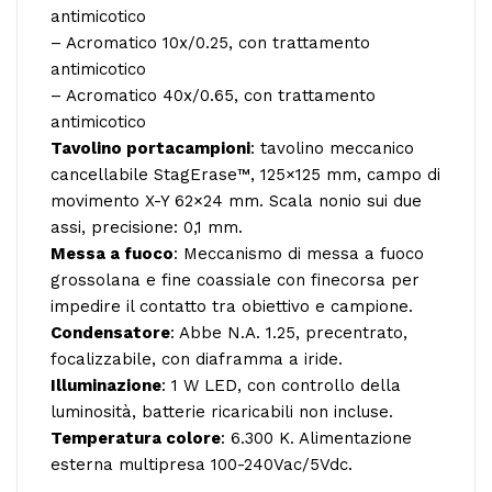
antimicotico
– Acromatico 10x/0.25, con trattamento
antimicotico
– Acromatico 40x/0.65, con trattamento
antimicotico
Tavolino portacampioni
: tavolino meccanico
cancellabile StagErase™, 125×125 mm, campo di
movimento X-Y 62×24 mm. Scala nonio sui due
assi, precisione: 0,1 mm.
Messa a fuoco
: Meccanismo di messa a fuoco
grossolana e fine coassiale con finecorsa per
impedire il contatto tra obiettivo e campione.
Condensatore
: Abbe N.A. 1.25, precentrato,
focalizzabile, con diaframma a iride.
Illuminazione
: 1 W LED, con controllo della
luminosità, batterie ricaricabili non incluse.
Temperatura colore
: 6.300 K. Alimentazione
esterna multipresa 100-240Vac/5Vdc.