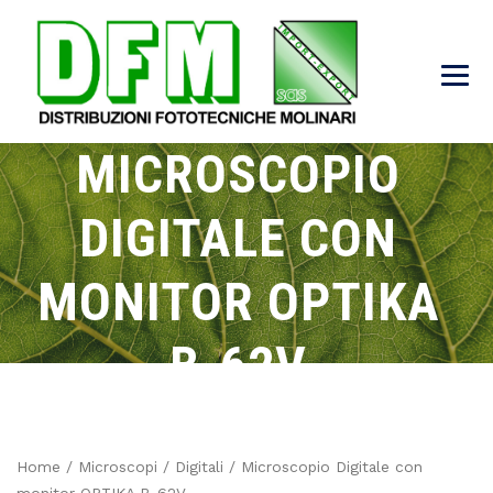
MICROSCOPIO
DIGITALE CON
MONITOR OPTIKA
B-62V
→
→
→
→
Products
Microscopi
Digitali
Microscopio Digitale con monitor OPTIKA B-62V
Home
/
Microscopi
/
Digitali
/ Microscopio Digitale con